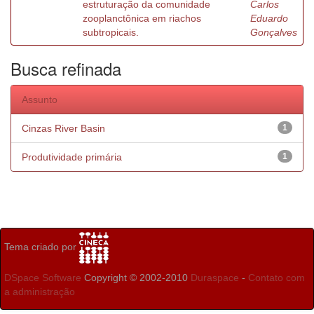
estruturação da comunidade
Carlos
zooplanctônica em riachos
Eduardo
subtropicais.
Gonçalves
Busca refinada
Assunto
Cinzas River Basin
1
Produtividade primária
1
Tema criado por
DSpace Software
Copyright © 2002-2010
Duraspace
-
Contato com
a administração