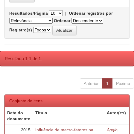
Resultados/Página
|
Ordenar registros por
Ordenar
Registro(s)
Resultado 1-1 de 1.
Anterior
1
Póximo
Conjunto de itens:
Data do
Título
Autor(es)
documento
2015
Influência de macro-fatores na
Aggio,