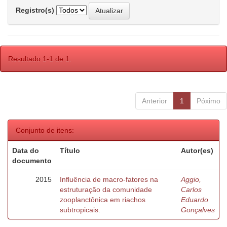
Registro(s)
Resultado 1-1 de 1.
Anterior
1
Póximo
Conjunto de itens:
Data do
Título
Autor(es)
documento
2015
Influência de macro-fatores na
Aggio,
estruturação da comunidade
Carlos
zooplanctônica em riachos
Eduardo
subtropicais.
Gonçalves