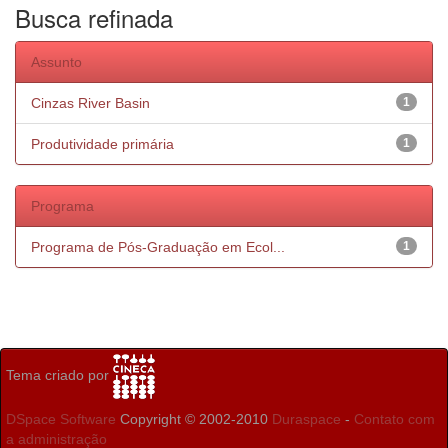
Busca refinada
Assunto
Cinzas River Basin
1
Produtividade primária
1
Programa
Programa de Pós-Graduação em Ecol...
1
Tema criado por
DSpace Software
Copyright © 2002-2010
Duraspace
-
Contato com
a administração