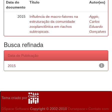
Data do
Título
Autor(es)
documento
2015
Influência de macro-fatores na
Aggio,
estruturação da comunidade
Carlos
zooplanctônica em riachos
Eduardo
subtropicais.
Gonçalves
Busca refinada
Data de Publicação
2015
1
Tema criado por
DSpace Software
Copyright © 2002-2010
Duraspace
-
Contato com