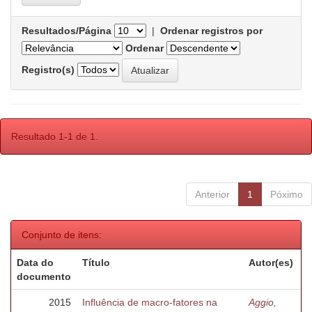
Resultados/Página
|
Ordenar registros por
Ordenar
Registro(s)
Resultado 1-1 de 1.
Anterior
1
Póximo
Conjunto de itens:
Data do
Título
Autor(es)
documento
2015
Influência de macro-fatores na
Aggio,