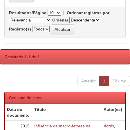
Resultados/Página
|
Ordenar registros por
Ordenar
Registro(s)
Resultado 1-1 de 1.
Anterior
1
Póximo
Conjunto de itens:
Data do
Título
Autor(es)
documento
2015
Influência de macro-fatores na
Aggio,