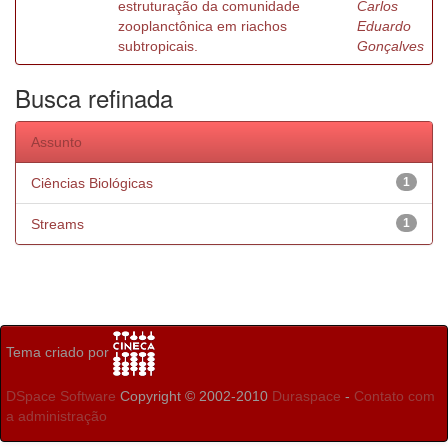
estruturação da comunidade
Carlos
zooplanctônica em riachos
Eduardo
subtropicais.
Gonçalves
Busca refinada
Assunto
Ciências Biológicas
1
Streams
1
Tema criado por
DSpace Software
Copyright © 2002-2010
Duraspace
-
Contato com
a administração