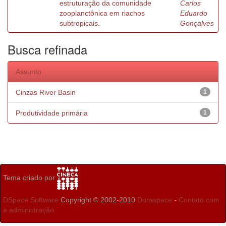
estruturação da comunidade
Carlos
zooplanctônica em riachos
Eduardo
subtropicais.
Gonçalves
Busca refinada
Assunto
Cinzas River Basin
1
Produtividade primária
1
Tema criado por
DSpace Software
Copyright © 2002-2010
Duraspace
-
Contato com
a administração