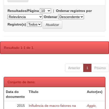
Resultados/Página
|
Ordenar registros por
Ordenar
Registro(s)
Resultado 1-1 de 1.
Anterior
1
Póximo
Conjunto de itens:
Data do
Título
Autor(es)
documento
2015
Influência de macro-fatores na
Aggio,