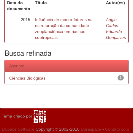
Data do
Título
Autor(es)
documento
2015
Influência de macro-fatores na
Aggio,
estruturação da comunidade
Carlos
zooplanctônica em riachos
Eduardo
subtropicais.
Gonçalves
Busca refinada
Assunto
Ciências Biológicas
1
Tema criado por
DSpace Software
Copyright © 2002-2010
Duraspace
-
Contato com