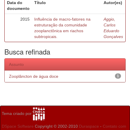
Data do
Título
Autor(es)
documento
2015
Influência de macro-fatores na
Aggio,
estruturação da comunidade
Carlos
zooplanctônica em riachos
Eduardo
subtropicais.
Gonçalves
Busca refinada
Assunto
Zooplâncton de água doce
1
Tema criado por
DSpace Software
Copyright © 2002-2010
Duraspace
-
Contato com