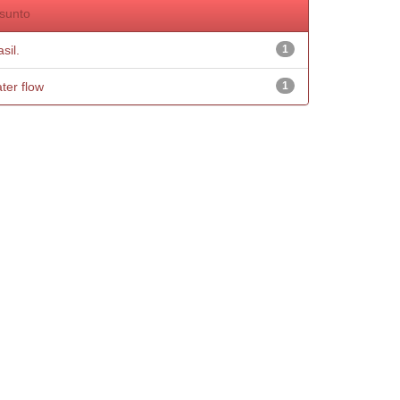
sunto
sil.
1
ter flow
1