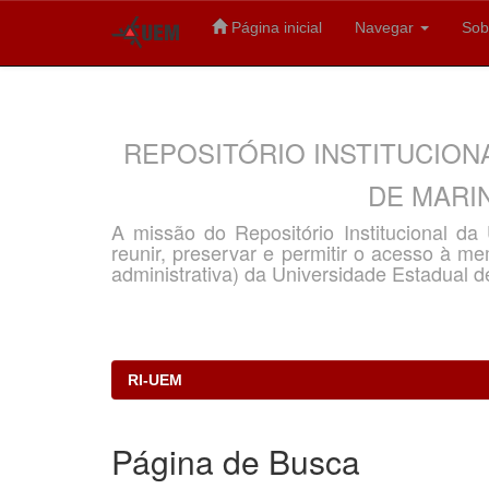
Página inicial
Navegar
Sob
Skip
navigation
REPOSITÓRIO INSTITUCION
DE MARIN
A missão do Repositório Institucional d
reunir, preservar e permitir o acesso à memó
administrativa) da Universidade Estadual d
RI-UEM
Página de Busca