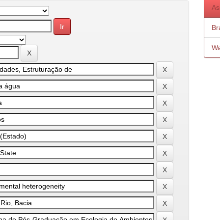
As
Bra
Wa