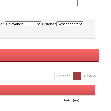
por
Ordenar
Anterior
1
Póximo
Autor(es)