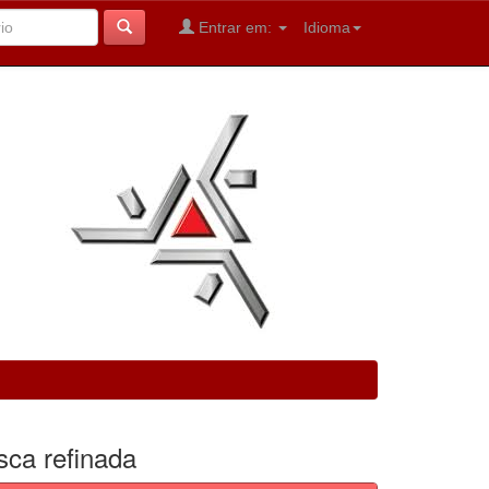
Entrar em:
Idioma
sca refinada