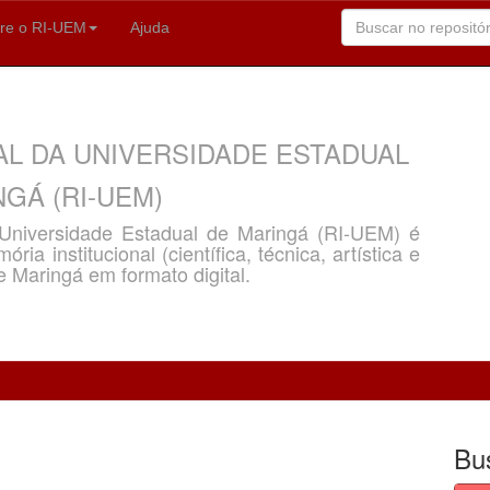
re o RI-UEM
Ajuda
AL DA UNIVERSIDADE ESTADUAL
GÁ (RI-UEM)
a Universidade Estadual de Maringá (RI-UEM) é
ria institucional (científica, técnica, artística e
e Maringá em formato digital.
Bu