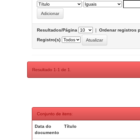
Resultados/Página
|
Ordenar registros 
Registro(s)
Resultado 1-1 de 1.
Conjunto de itens:
Data do
Título
documento