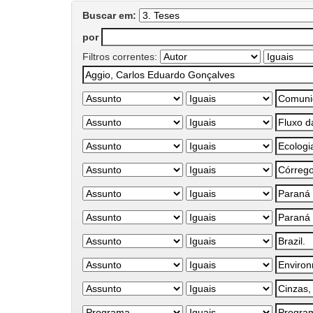
Buscar em:
por
Filtros correntes: