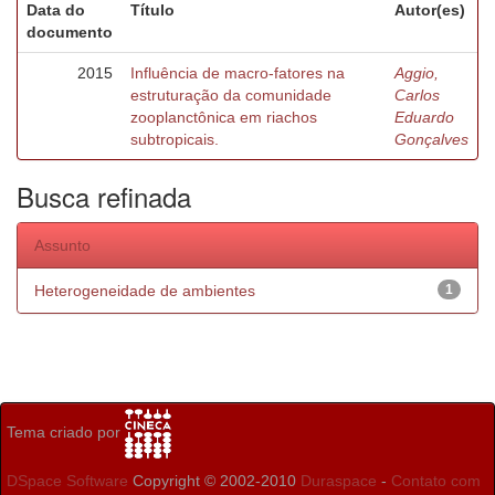
Data do
Título
Autor(es)
documento
2015
Influência de macro-fatores na
Aggio,
estruturação da comunidade
Carlos
zooplanctônica em riachos
Eduardo
subtropicais.
Gonçalves
Busca refinada
Assunto
Heterogeneidade de ambientes
1
Tema criado por
DSpace Software
Copyright © 2002-2010
Duraspace
-
Contato com