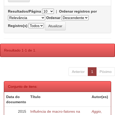
Resultados/Página
|
Ordenar registros por
Ordenar
Registro(s)
Resultado 1-1 de 1.
Anterior
1
Póximo
Conjunto de itens:
Data do
Título
Autor(es)
documento
2015
Influência de macro-fatores na
Aggio,