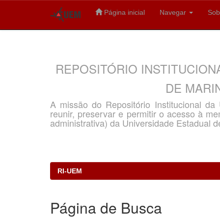
Página inicial
Navegar
Sob
Skip
navigation
REPOSITÓRIO INSTITUCION
DE MARIN
A missão do Repositório Institucional d
reunir, preservar e permitir o acesso à memó
administrativa) da Universidade Estadual d
RI-UEM
Página de Busca