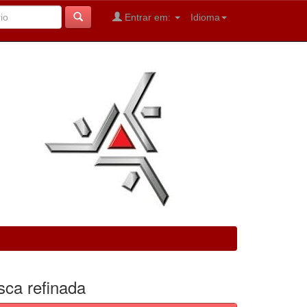
Entrar em:
Idioma
sca refinada