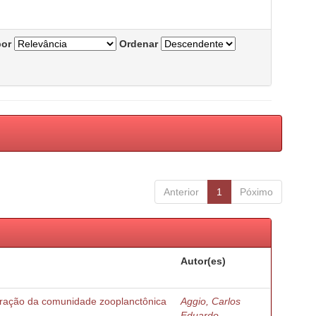
por
Ordenar
Anterior
1
Póximo
Autor(es)
turação da comunidade zooplanctônica
Aggio, Carlos
Eduardo