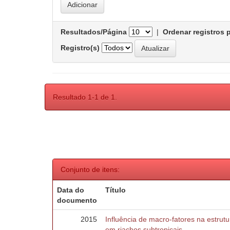
Resultados/Página
|
Ordenar registros 
Registro(s)
Resultado 1-1 de 1.
Conjunto de itens:
Data do
Título
documento
2015
Influência de macro-fatores na estru
em riachos subtropicais.