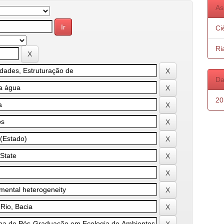
As
Ci
Ri
Da
20