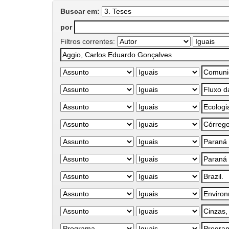
Buscar em:
por
Filtros correntes: