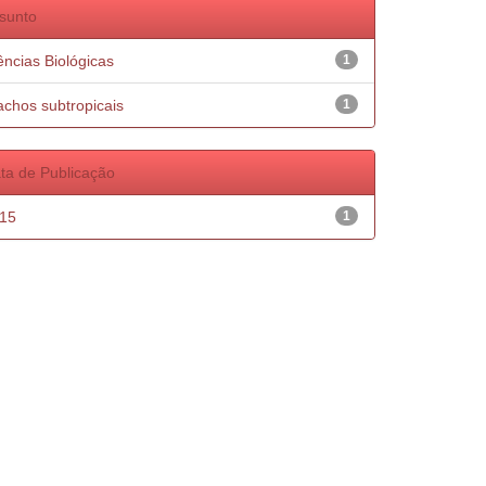
sunto
ências Biológicas
1
achos subtropicais
1
ta de Publicação
15
1