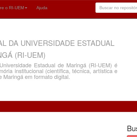
re o RI-UEM
Ajuda
AL DA UNIVERSIDADE ESTADUAL
GÁ (RI-UEM)
a Universidade Estadual de Maringá (RI-UEM) é
ria institucional (científica, técnica, artística e
e Maringá em formato digital.
Bu