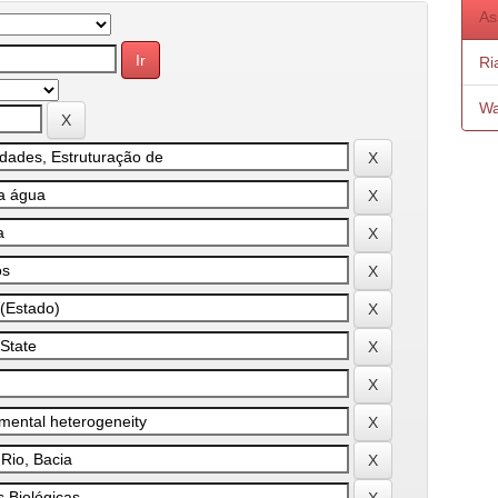
As
Ri
Wa