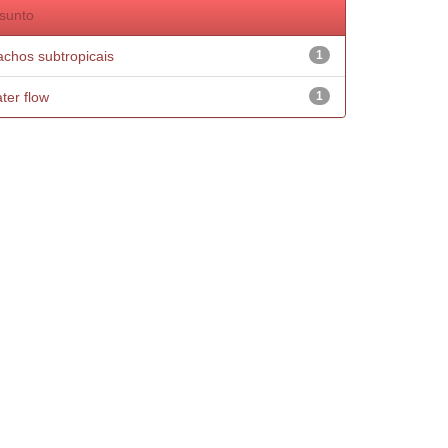
sunto
achos subtropicais
1
ter flow
1