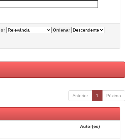
por
Ordenar
Anterior
1
Póximo
Autor(es)