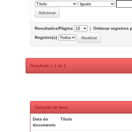
Resultados/Página
|
Ordenar registros 
Registro(s)
Resultado 1-1 de 1.
Conjunto de itens:
Data do
Título
documento