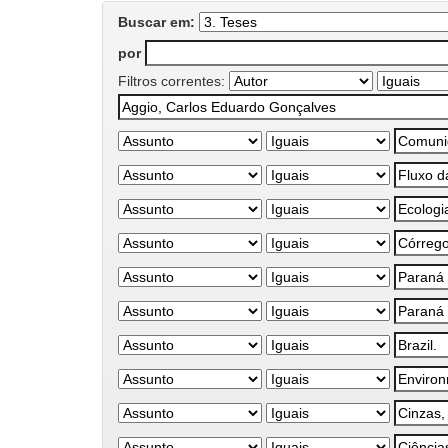
Buscar em:
por
Filtros correntes: