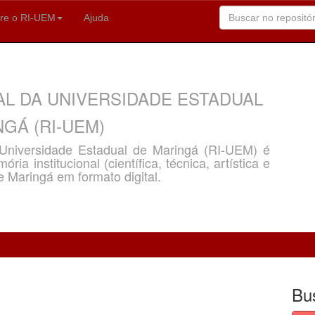
re o RI-UEM
Ajuda
AL DA UNIVERSIDADE ESTADUAL
GÁ (RI-UEM)
a Universidade Estadual de Maringá (RI-UEM) é
ria institucional (científica, técnica, artística e
e Maringá em formato digital.
Bu