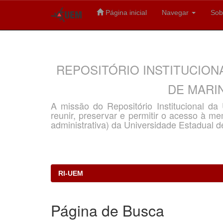
Página inicial
Navegar
Sob
Skip
navigation
REPOSITÓRIO INSTITUCION
DE MARIN
A missão do Repositório Institucional d
reunir, preservar e permitir o acesso à memó
administrativa) da Universidade Estadual d
RI-UEM
Página de Busca