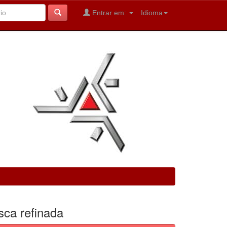
Entrar em:
Idioma
sca refinada