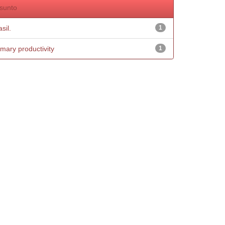
sunto
sil.
1
imary productivity
1