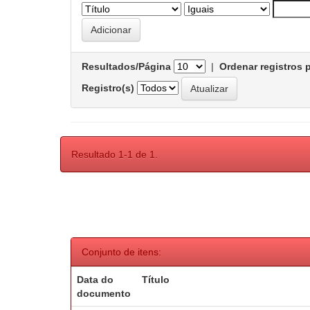
Resultados/Página
|
Ordenar registros 
Registro(s)
Resultado 1-1 de 1.
Conjunto de itens:
Data do
Título
documento