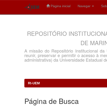
Página inicial
Navegar
Sob
Skip
navigation
REPOSITÓRIO INSTITUCION
DE MARIN
A missão do Repositório Institucional d
reunir, preservar e permitir o acesso à memó
administrativa) da Universidade Estadual d
RI-UEM
Página de Busca