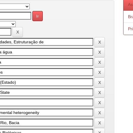
As
Bra
Pr