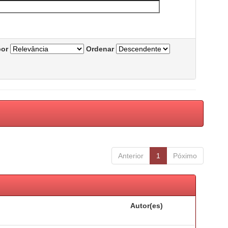
por
Ordenar
Anterior
1
Póximo
Autor(es)