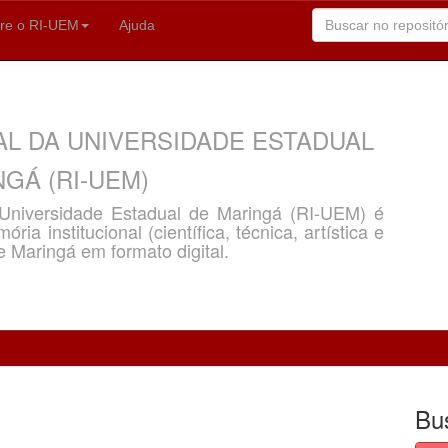
re o RI-UEM
Ajuda
AL DA UNIVERSIDADE ESTADUAL
GÁ (RI-UEM)
a Universidade Estadual de Maringá (RI-UEM) é
ria institucional (científica, técnica, artística e
e Maringá em formato digital.
Bu