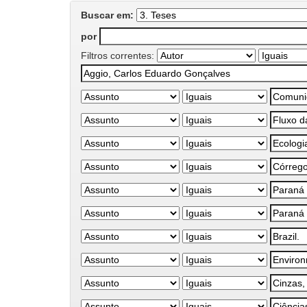
Buscar em:
por
Filtros correntes: