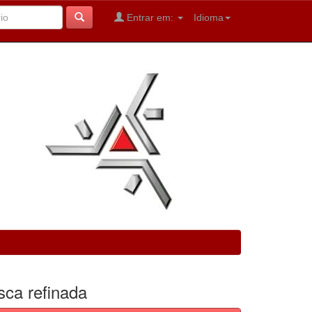
Entrar em:
Idioma
sca refinada