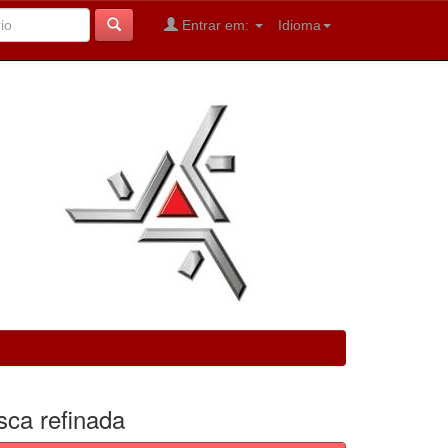
Entrar em:
Idioma
sca refinada