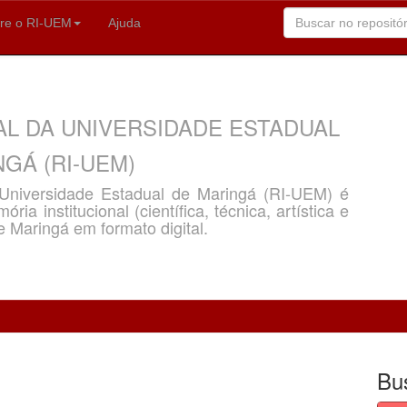
re o RI-UEM
Ajuda
AL DA UNIVERSIDADE ESTADUAL
GÁ (RI-UEM)
a Universidade Estadual de Maringá (RI-UEM) é
ria institucional (científica, técnica, artística e
e Maringá em formato digital.
Bu