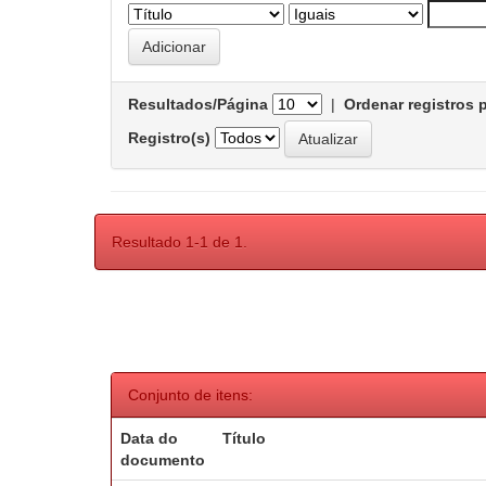
Resultados/Página
|
Ordenar registros 
Registro(s)
Resultado 1-1 de 1.
Conjunto de itens:
Data do
Título
documento