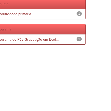
sunto
odutividade primária
1
ograma
ograma de Pós-Graduação em Ecol...
1