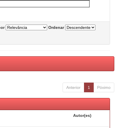
por
Ordenar
Anterior
1
Póximo
Autor(es)