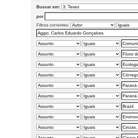
Buscar em:
por
Filtros correntes: