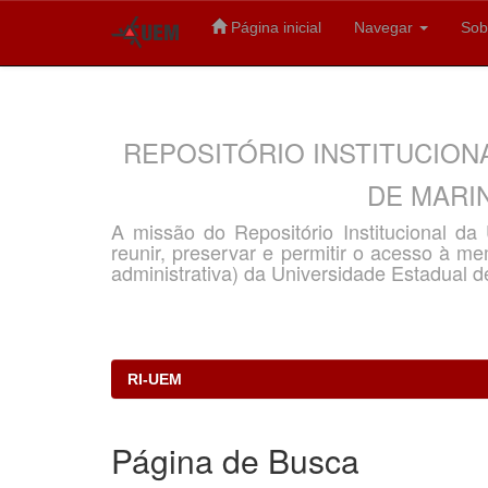
Página inicial
Navegar
Sob
Skip
navigation
REPOSITÓRIO INSTITUCION
DE MARIN
A missão do Repositório Institucional d
reunir, preservar e permitir o acesso à memó
administrativa) da Universidade Estadual d
RI-UEM
Página de Busca