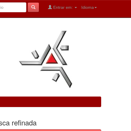
Entrar em:
Idioma
sca refinada