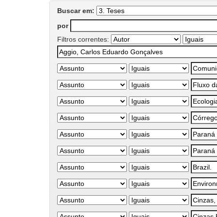
Buscar em:
por
Filtros correntes: