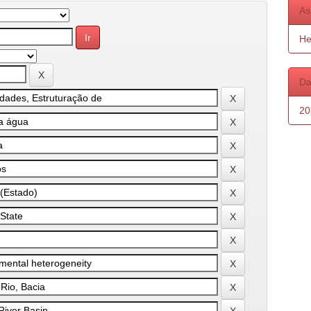
As
He
Da
20