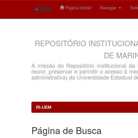
Página inicial
Navegar
Sob
Skip
navigation
REPOSITÓRIO INSTITUCION
DE MARIN
A missão do Repositório Institucional d
reunir, preservar e permitir o acesso à memó
administrativa) da Universidade Estadual d
RI-UEM
Página de Busca