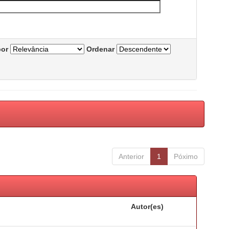
por
Ordenar
Anterior
1
Póximo
Autor(es)