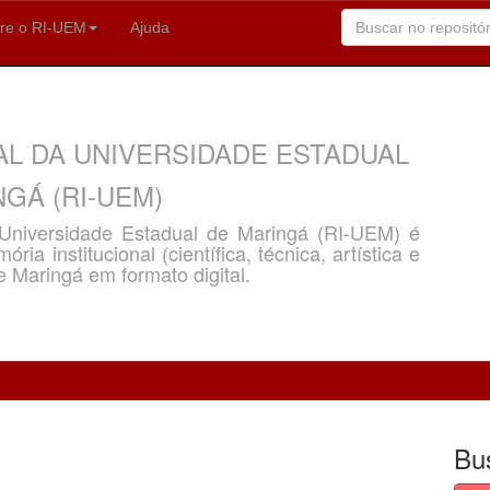
re o RI-UEM
Ajuda
AL DA UNIVERSIDADE ESTADUAL
GÁ (RI-UEM)
a Universidade Estadual de Maringá (RI-UEM) é
ria institucional (científica, técnica, artística e
e Maringá em formato digital.
Bu