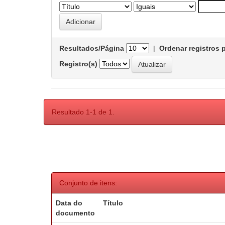
Resultados/Página
|
Ordenar registros 
Registro(s)
Resultado 1-1 de 1.
Conjunto de itens:
Data do
Título
documento