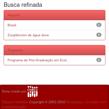
Busca refinada
Assunto
Brasil.
1
Zooplâncton de água doce
1
Programa
Programa de Pós-Graduação em Ecol...
1
Tema criado por
DSpace Software
Copyright © 2002-2010
Duraspace
-
Contato com
a administração