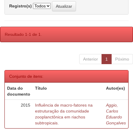
Registro(s)
Resultado 1-1 de 1.
Anterior
1
Póximo
Conjunto de itens:
Data do
Título
Autor(es)
documento
2015
Influência de macro-fatores na
Aggio,
estruturação da comunidade
Carlos
zooplanctônica em riachos
Eduardo
subtropicais.
Gonçalves