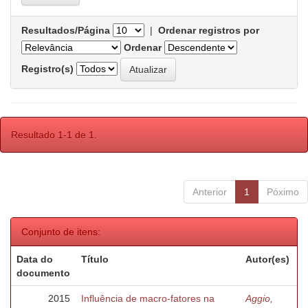
Resultados/Página
|
Ordenar registros por
Ordenar
Registro(s)
Resultado 1-1 de 1.
Anterior
1
Póximo
Conjunto de itens:
Data do
Título
Autor(es)
documento
2015
Influência de macro-fatores na
Aggio,