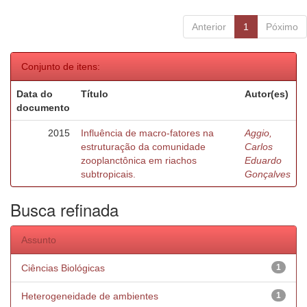
Anterior
1
Póximo
Conjunto de itens:
Data do
Título
Autor(es)
documento
2015
Influência de macro-fatores na
Aggio,
estruturação da comunidade
Carlos
zooplanctônica em riachos
Eduardo
subtropicais.
Gonçalves
Busca refinada
Assunto
Ciências Biológicas
1
Heterogeneidade de ambientes
1