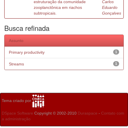
estruturação da comunidade
Carlos
zooplanctônica em riachos
Eduardo
subtropicais.
Gonçalves
Busca refinada
Assunto
Primary productivity
1
Streams
1
Tema criado por
DSpace Software
Copyright © 2002-2010
Duraspace
-
Contato com
a administração