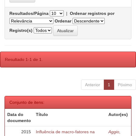
Resultados/Página
|
Ordenar registros por
Ordenar
Registro(s)
Resultado 1-1 de 1.
Anterior
1
Póximo
Conjunto de itens:
Data do
Título
Autor(es)
documento
2015
Influência de macro-fatores na
Aggio,