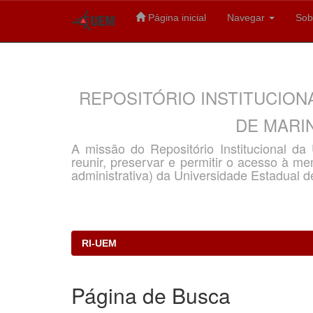
Página inicial
Navegar
Sob
Skip
navigation
REPOSITÓRIO INSTITUCION
DE MARIN
A missão do Repositório Institucional d
reunir, preservar e permitir o acesso à memó
administrativa) da Universidade Estadual d
RI-UEM
Página de Busca