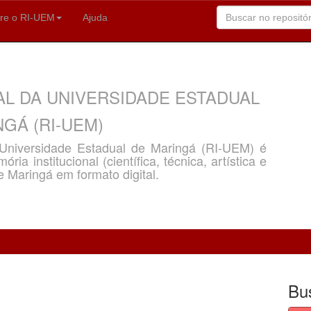
re o RI-UEM
Ajuda
AL DA UNIVERSIDADE ESTADUAL
GÁ (RI-UEM)
a Universidade Estadual de Maringá (RI-UEM) é
ria institucional (científica, técnica, artística e
e Maringá em formato digital.
Bu