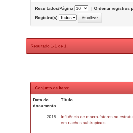
Resultados/Página
|
Ordenar registros 
Registro(s)
Resultado 1-1 de 1.
Conjunto de itens:
Data do
Título
documento
2015
Influência de macro-fatores na estru
em riachos subtropicais.