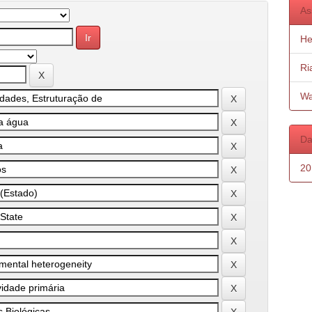
As
He
Ri
Wa
Da
20