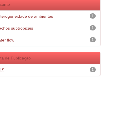
sunto
terogeneidade de ambientes
1
achos subtropicais
1
ter flow
1
ta de Publicação
15
1