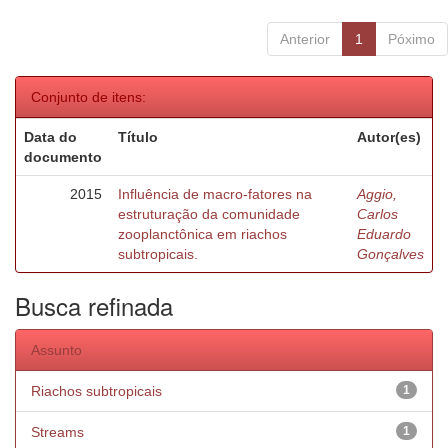
Anterior
1
Póximo
Conjunto de itens:
Data do
Título
Autor(es)
documento
2015
Influência de macro-fatores na
Aggio,
estruturação da comunidade
Carlos
zooplanctônica em riachos
Eduardo
subtropicais.
Gonçalves
Busca refinada
Assunto
Riachos subtropicais
1
Streams
1