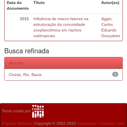
Data do
Título
Autor(es)
documento
2015
Influência de macro-fatores na
Aggio,
estruturação da comunidade
Carlos
zooplanctônica em riachos
Eduardo
subtropicais.
Gonçalves
Busca refinada
Assunto
Cinzas, Rio, Bacia
1
Tema criado por
DSpace Software
Copyright © 2002-2010
Duraspace
-
Contato com