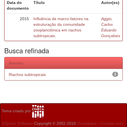
Data do
Título
Autor(es)
documento
2015
Influência de macro-fatores na
Aggio,
estruturação da comunidade
Carlos
zooplanctônica em riachos
Eduardo
subtropicais.
Gonçalves
Busca refinada
Assunto
Riachos subtropicais
1
Tema criado por
DSpace Software
Copyright © 2002-2010
Duraspace
-
Contato com