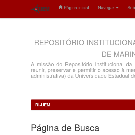
Página inicial
Navegar
Sob
Skip
navigation
REPOSITÓRIO INSTITUCION
DE MARIN
A missão do Repositório Institucional d
reunir, preservar e permitir o acesso à memó
administrativa) da Universidade Estadual d
RI-UEM
Página de Busca