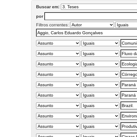
Buscar em:
por
Filtros correntes: