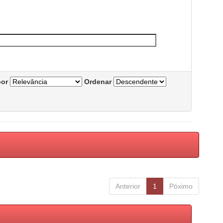
por
Ordenar
Anterior
1
Póximo