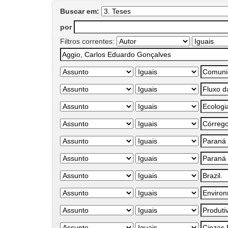
Buscar em:
por
Filtros correntes: