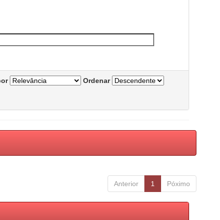
por
Ordenar
Anterior
1
Póximo