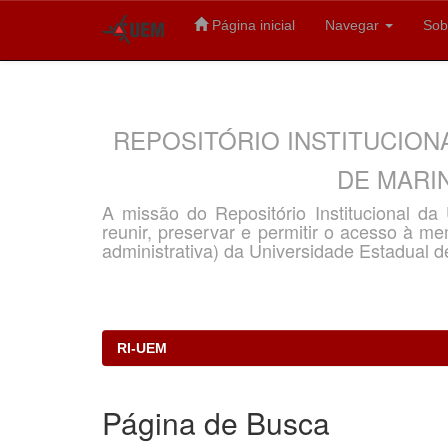
Página inicial
Navegar
Sob
Skip
navigation
REPOSITÓRIO INSTITUCION
DE MARIN
A missão do Repositório Institucional d
reunir, preservar e permitir o acesso à memó
administrativa) da Universidade Estadual d
RI-UEM
Página de Busca