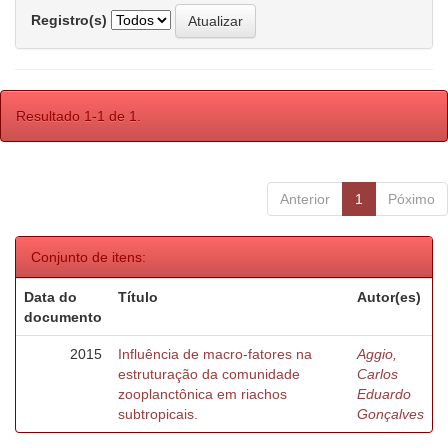
Registro(s)
Resultado 1-1 de 1.
Anterior
1
Póximo
Conjunto de itens:
Data do
Título
Autor(es)
documento
2015
Influência de macro-fatores na
Aggio,
estruturação da comunidade
Carlos
zooplanctônica em riachos
Eduardo
subtropicais.
Gonçalves