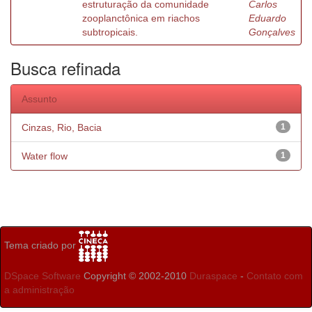
estruturação da comunidade
Carlos
zooplanctônica em riachos
Eduardo
subtropicais.
Gonçalves
Busca refinada
Assunto
Cinzas, Rio, Bacia
1
Water flow
1
Tema criado por
DSpace Software
Copyright © 2002-2010
Duraspace
-
Contato com
a administração