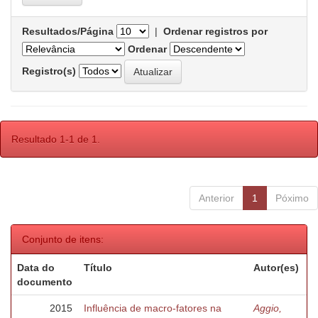
Resultados/Página
|
Ordenar registros por
Ordenar
Registro(s)
Resultado 1-1 de 1.
Anterior
1
Póximo
Conjunto de itens:
Data do
Título
Autor(es)
documento
2015
Influência de macro-fatores na
Aggio,