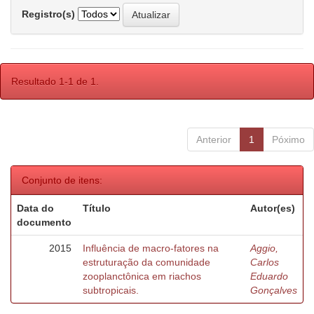
Registro(s)
Resultado 1-1 de 1.
Anterior
1
Póximo
Conjunto de itens:
Data do
Título
Autor(es)
documento
2015
Influência de macro-fatores na
Aggio,
estruturação da comunidade
Carlos
zooplanctônica em riachos
Eduardo
subtropicais.
Gonçalves