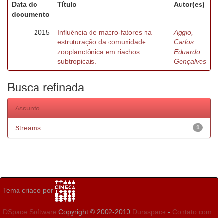
Data do
Título
Autor(es)
documento
2015
Influência de macro-fatores na
Aggio,
estruturação da comunidade
Carlos
zooplanctônica em riachos
Eduardo
subtropicais.
Gonçalves
Busca refinada
Assunto
Streams
1
Tema criado por
DSpace Software
Copyright © 2002-2010
Duraspace
-
Contato com