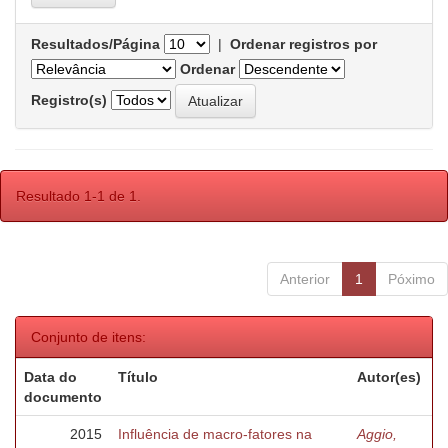
Resultados/Página
|
Ordenar registros por
Ordenar
Registro(s)
Resultado 1-1 de 1.
Anterior
1
Póximo
Conjunto de itens:
Data do
Título
Autor(es)
documento
2015
Influência de macro-fatores na
Aggio,