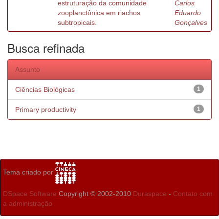
estruturação da comunidade
Carlos
zooplanctônica em riachos
Eduardo
subtropicais.
Gonçalves
Busca refinada
Assunto
Ciências Biológicas
1
Primary productivity
1
Tema criado por
DSpace Software
Copyright © 2002-2010
Duraspace
-
Contato com
a administração