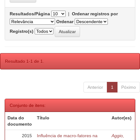
Resultados/Página
|
Ordenar registros por
Ordenar
Registro(s)
Resultado 1-1 de 1.
Anterior
1
Póximo
Conjunto de itens:
Data do
Título
Autor(es)
documento
2015
Influência de macro-fatores na
Aggio,