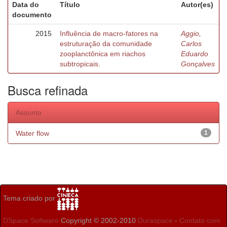
Data do
Título
Autor(es)
documento
2015
Influência de macro-fatores na
Aggio,
estruturação da comunidade
Carlos
zooplanctônica em riachos
Eduardo
subtropicais.
Gonçalves
Busca refinada
Assunto
Water flow
1
Tema criado por
DSpace Software
Copyright © 2002-2010
Duraspace
-
Contato com