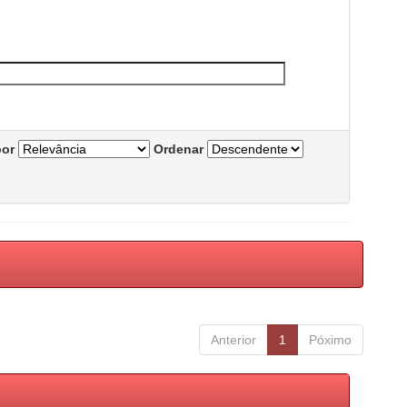
por
Ordenar
Anterior
1
Póximo