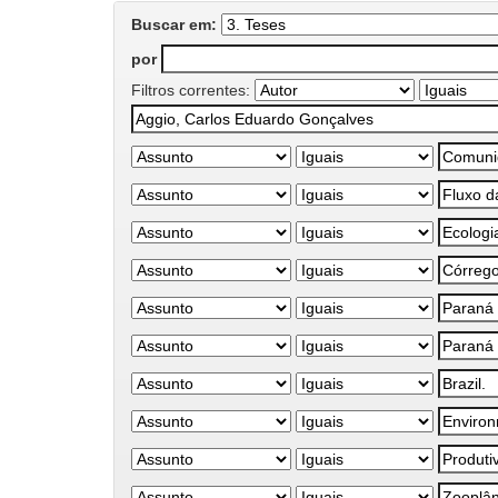
Buscar em:
por
Filtros correntes: