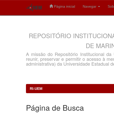
Página inicial
Navegar
Sob
Skip
navigation
REPOSITÓRIO INSTITUCION
DE MARIN
A missão do Repositório Institucional d
reunir, preservar e permitir o acesso à memó
administrativa) da Universidade Estadual d
RI-UEM
Página de Busca