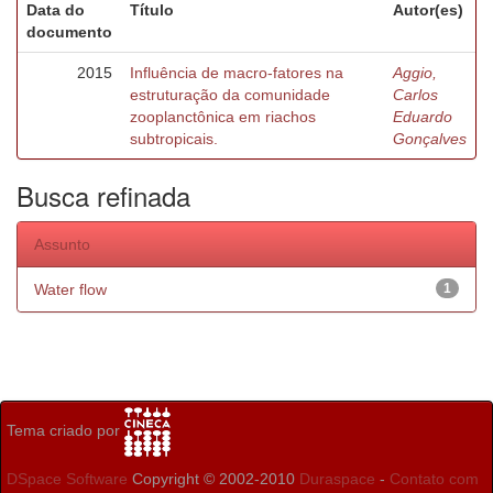
Data do
Título
Autor(es)
documento
2015
Influência de macro-fatores na
Aggio,
estruturação da comunidade
Carlos
zooplanctônica em riachos
Eduardo
subtropicais.
Gonçalves
Busca refinada
Assunto
Water flow
1
Tema criado por
DSpace Software
Copyright © 2002-2010
Duraspace
-
Contato com