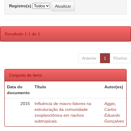
Registro(s)
Resultado 1-1 de 1.
Anterior
1
Póximo
Conjunto de itens:
Data do
Título
Autor(es)
documento
2015
Influência de macro-fatores na
Aggio,
estruturação da comunidade
Carlos
zooplanctônica em riachos
Eduardo
subtropicais.
Gonçalves