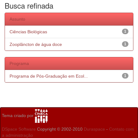
Busca refinada
Assunto
Ciências Biológicas
1
Zooplâncton de água doce
1
Programa
Programa de Pós-Graduação em Ecol...
1
Tema criado por
DSpace Software
Copyright © 2002-2010
Duraspace
-
Contato com
a administração