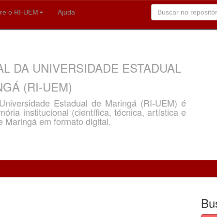
re o RI-UEM
Ajuda
AL DA UNIVERSIDADE ESTADUAL
GÁ (RI-UEM)
a Universidade Estadual de Maringá (RI-UEM) é
ria institucional (científica, técnica, artística e
e Maringá em formato digital.
Bu