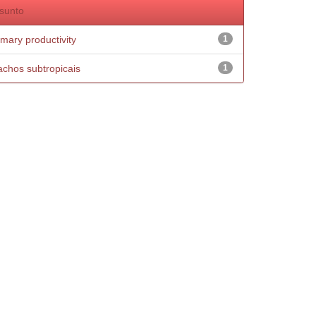
sunto
imary productivity
1
achos subtropicais
1