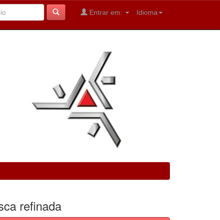
Entrar em:
Idioma
sca refinada