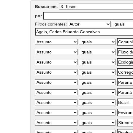
Buscar em:
por
Filtros correntes: