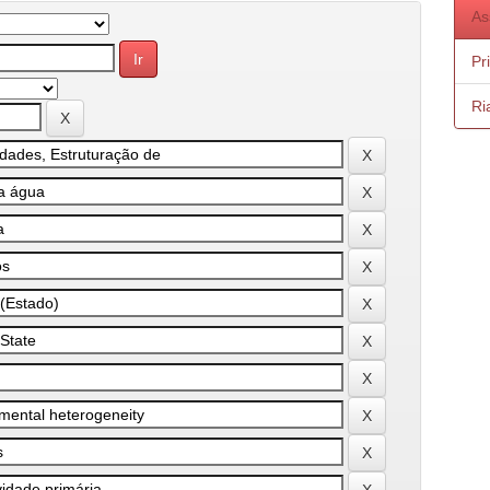
As
Pr
Ri