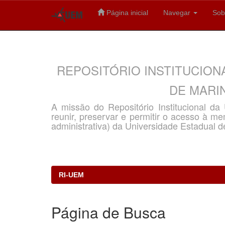
Página inicial
Navegar
Sob
Skip
navigation
REPOSITÓRIO INSTITUCION
DE MARIN
A missão do Repositório Institucional d
reunir, preservar e permitir o acesso à memó
administrativa) da Universidade Estadual d
RI-UEM
Página de Busca