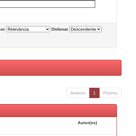
por
Ordenar
Anterior
1
Póximo
Autor(es)