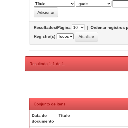
Resultados/Página
|
Ordenar registros 
Registro(s)
Resultado 1-1 de 1.
Conjunto de itens:
Data do
Título
documento