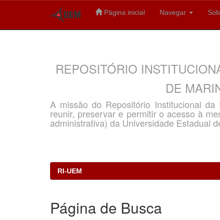
Página inicial
Navegar
Sob
Skip
navigation
REPOSITÓRIO INSTITUCION
DE MARIN
A missão do Repositório Institucional d
reunir, preservar e permitir o acesso à memó
administrativa) da Universidade Estadual d
RI-UEM
Página de Busca