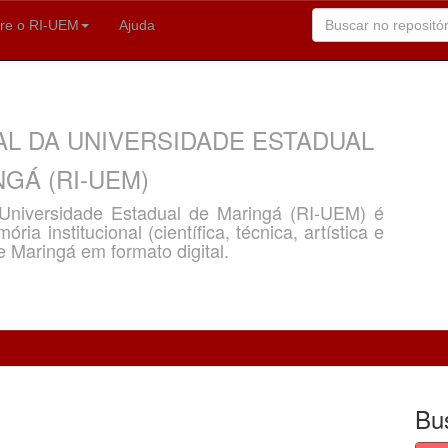
re o RI-UEM
Ajuda
AL DA UNIVERSIDADE ESTADUAL
GÁ (RI-UEM)
a Universidade Estadual de Maringá (RI-UEM) é
ria institucional (científica, técnica, artística e
e Maringá em formato digital.
Bu