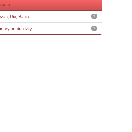
sunto
nzas, Rio, Bacia
1
imary productivity
1