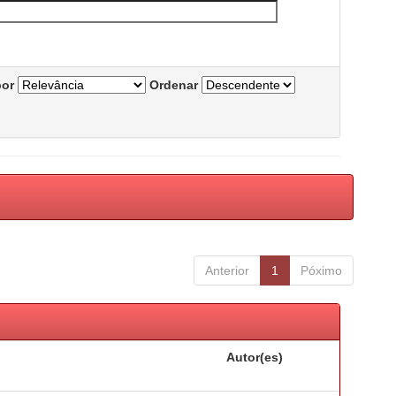
por
Ordenar
Anterior
1
Póximo
Autor(es)