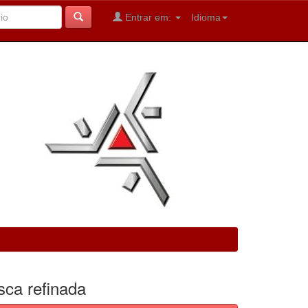
Entrar em:
Idioma
sca refinada