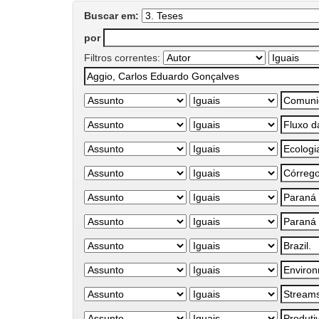
Buscar em:
por
Filtros correntes: