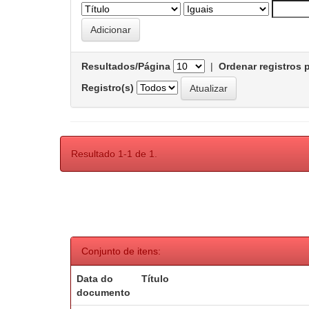
Resultados/Página
|
Ordenar registros 
Registro(s)
Resultado 1-1 de 1.
Conjunto de itens:
Data do
Título
documento