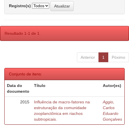
Registro(s)
Resultado 1-1 de 1.
Anterior
1
Póximo
Conjunto de itens:
Data do
Título
Autor(es)
documento
2015
Influência de macro-fatores na
Aggio,
estruturação da comunidade
Carlos
zooplanctônica em riachos
Eduardo
subtropicais.
Gonçalves