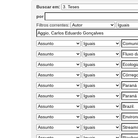
Buscar em:
por
Filtros correntes: