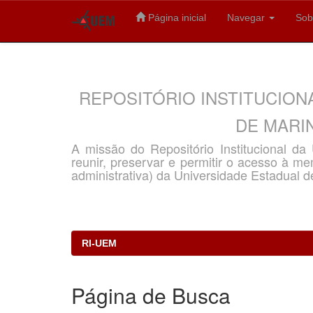
Página inicial
Navegar
Sob
Skip
navigation
REPOSITÓRIO INSTITUCION
DE MARIN
A missão do Repositório Institucional d
reunir, preservar e permitir o acesso à memó
administrativa) da Universidade Estadual d
RI-UEM
Página de Busca