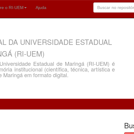
re o RI-UEM
Ajuda
AL DA UNIVERSIDADE ESTADUAL
GÁ (RI-UEM)
a Universidade Estadual de Maringá (RI-UEM) é
ria institucional (científica, técnica, artística e
e Maringá em formato digital.
Bu