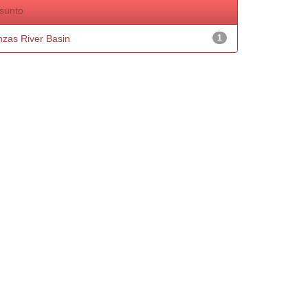
sunto
nzas River Basin
1