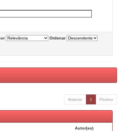
por
Ordenar
Anterior
1
Póximo
Autor(es)