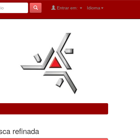
Entrar em:
Idioma
sca refinada