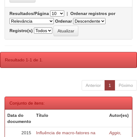
Resultados/Página
|
Ordenar registros por
Ordenar
Registro(s)
Resultado 1-1 de 1.
Anterior
1
Póximo
Conjunto de itens:
Data do
Título
Autor(es)
documento
2015
Influência de macro-fatores na
Aggio,