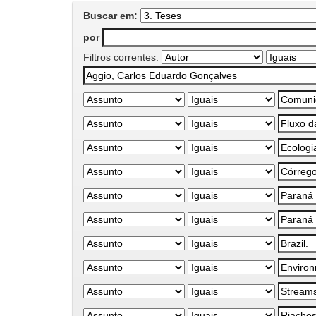
Buscar em:
por
Filtros correntes: