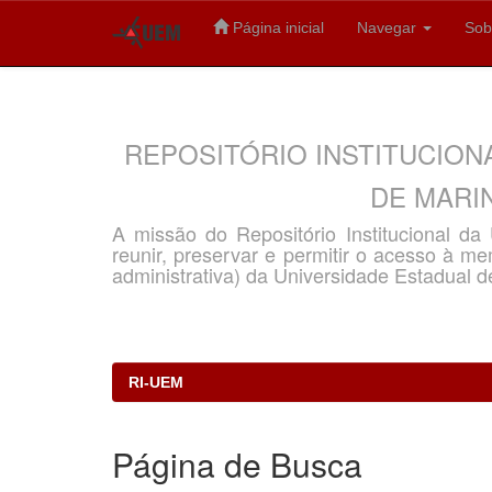
Página inicial
Navegar
Sob
Skip
navigation
REPOSITÓRIO INSTITUCION
DE MARIN
A missão do Repositório Institucional d
reunir, preservar e permitir o acesso à memó
administrativa) da Universidade Estadual d
RI-UEM
Página de Busca