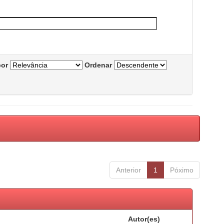
por
Ordenar
Anterior
1
Póximo
Autor(es)