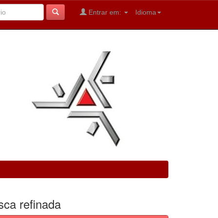
Entrar em:
Idioma
sca refinada