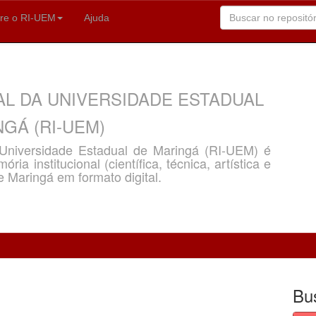
re o RI-UEM
Ajuda
AL DA UNIVERSIDADE ESTADUAL
GÁ (RI-UEM)
a Universidade Estadual de Maringá (RI-UEM) é
ria institucional (científica, técnica, artística e
e Maringá em formato digital.
Bu