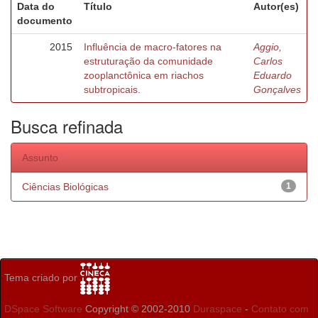
Data do
Título
Autor(es)
documento
2015
Influência de macro-fatores na
Aggio,
estruturação da comunidade
Carlos
zooplanctônica em riachos
Eduardo
subtropicais.
Gonçalves
Busca refinada
Assunto
Ciências Biológicas
1
Tema criado por
DSpace Software
Copyright © 2002-2010
Duraspace
-
Contato com