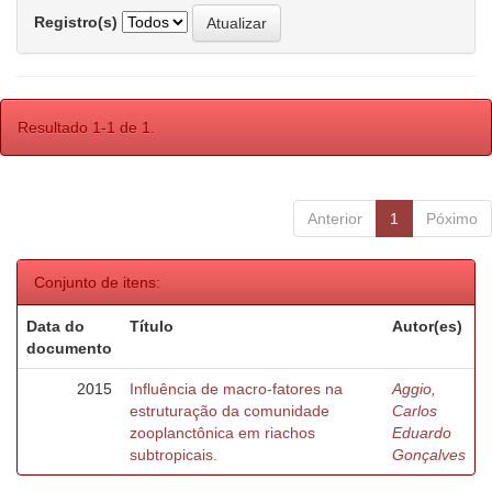
Registro(s)
Resultado 1-1 de 1.
Anterior
1
Póximo
Conjunto de itens:
Data do
Título
Autor(es)
documento
2015
Influência de macro-fatores na
Aggio,
estruturação da comunidade
Carlos
zooplanctônica em riachos
Eduardo
subtropicais.
Gonçalves