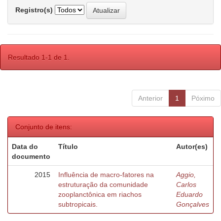
Registro(s)
Resultado 1-1 de 1.
Anterior
1
Póximo
Conjunto de itens:
Data do
Título
Autor(es)
documento
2015
Influência de macro-fatores na
Aggio,
estruturação da comunidade
Carlos
zooplanctônica em riachos
Eduardo
subtropicais.
Gonçalves