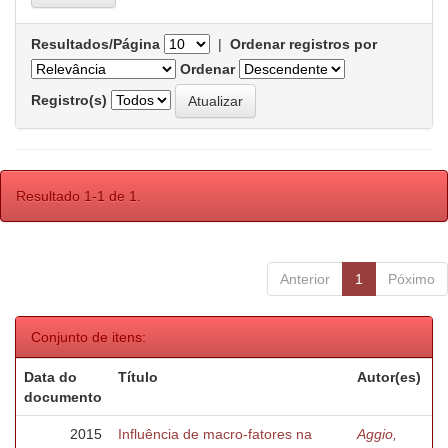
Resultados/Página
|
Ordenar registros por
Ordenar
Registro(s)
Resultado 1-1 de 1.
Anterior
1
Póximo
Conjunto de itens:
Data do
Título
Autor(es)
documento
2015
Influência de macro-fatores na
Aggio,