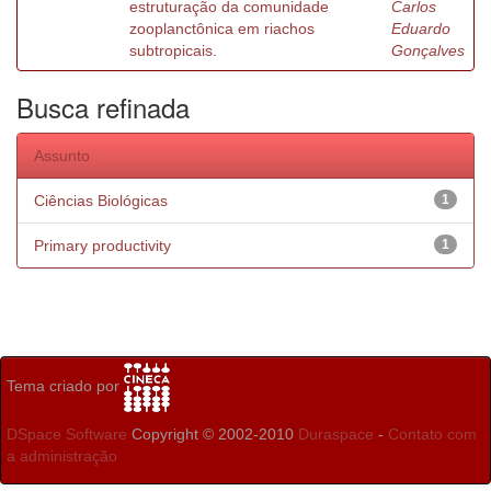
estruturação da comunidade
Carlos
zooplanctônica em riachos
Eduardo
subtropicais.
Gonçalves
Busca refinada
Assunto
Ciências Biológicas
1
Primary productivity
1
Tema criado por
DSpace Software
Copyright © 2002-2010
Duraspace
-
Contato com
a administração