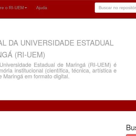
re o RI-UEM
Ajuda
AL DA UNIVERSIDADE ESTADUAL
GÁ (RI-UEM)
a Universidade Estadual de Maringá (RI-UEM) é
ria institucional (científica, técnica, artística e
e Maringá em formato digital.
Bu