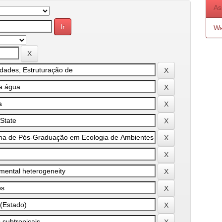
As
Wa