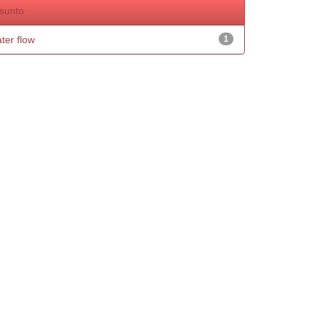
sunto
ter flow
1