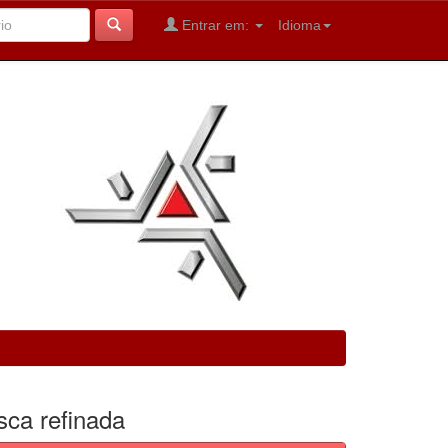
Entrar em:
Idioma
sca refinada