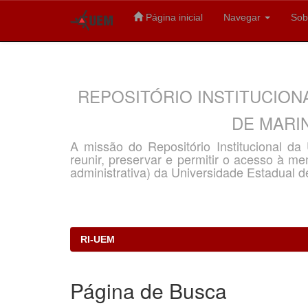
Página inicial
Navegar
Sob
Skip
navigation
REPOSITÓRIO INSTITUCION
DE MARIN
A missão do Repositório Institucional d
reunir, preservar e permitir o acesso à memó
administrativa) da Universidade Estadual d
RI-UEM
Página de Busca