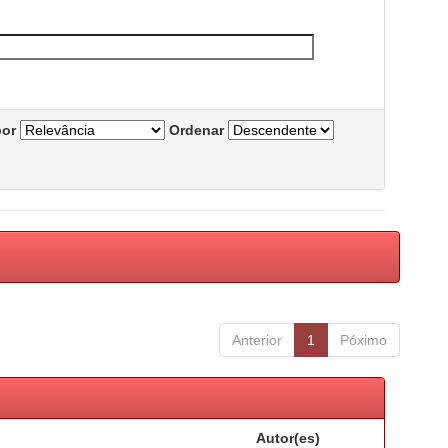
por
Ordenar
Anterior
1
Póximo
Autor(es)