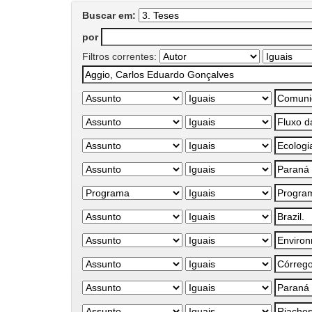
Buscar em:
por
Filtros correntes: