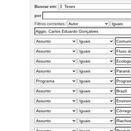
Buscar em:
por
Filtros correntes: