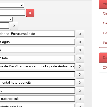
As
Ci
Ci
He
Pa
Da
20