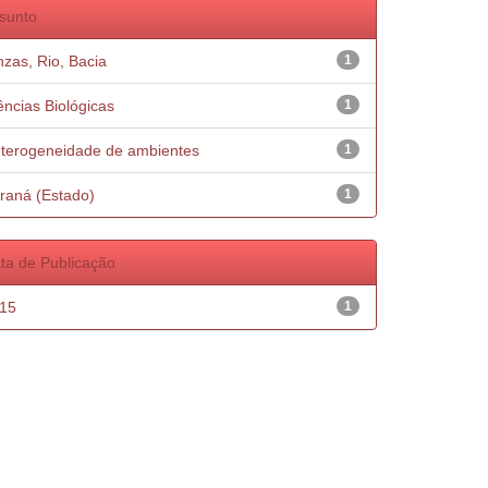
sunto
nzas, Rio, Bacia
1
ências Biológicas
1
terogeneidade de ambientes
1
raná (Estado)
1
ta de Publicação
15
1