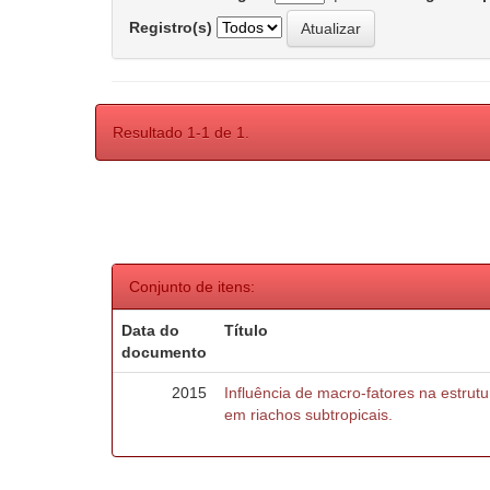
Registro(s)
Resultado 1-1 de 1.
Conjunto de itens:
Data do
Título
documento
2015
Influência de macro-fatores na estru
em riachos subtropicais.