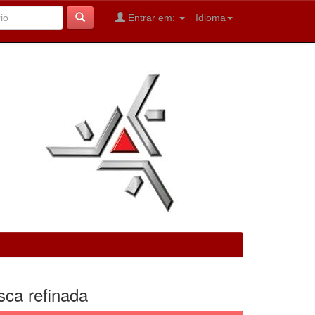
Entrar em:
Idioma
sca refinada