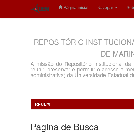
Página inicial
Navegar
Sob
Skip
navigation
REPOSITÓRIO INSTITUCION
DE MARIN
A missão do Repositório Institucional d
reunir, preservar e permitir o acesso à memó
administrativa) da Universidade Estadual d
RI-UEM
Página de Busca