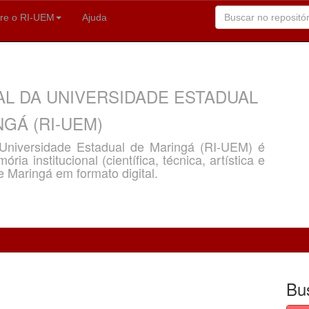
re o RI-UEM
Ajuda
AL DA UNIVERSIDADE ESTADUAL
GÁ (RI-UEM)
a Universidade Estadual de Maringá (RI-UEM) é
ria institucional (científica, técnica, artística e
e Maringá em formato digital.
Bu