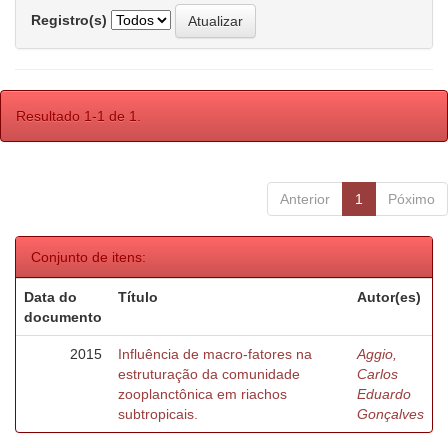
Registro(s)
Resultado 1-1 de 1.
Anterior
1
Póximo
Conjunto de itens:
Data do
Título
Autor(es)
documento
2015
Influência de macro-fatores na
Aggio,
estruturação da comunidade
Carlos
zooplanctônica em riachos
Eduardo
subtropicais.
Gonçalves