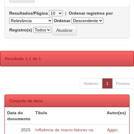
Resultados/Página
|
Ordenar registros por
Ordenar
Registro(s)
Resultado 1-1 de 1.
Anterior
1
Póximo
Conjunto de itens:
Data do
Título
Autor(es)
documento
2015
Influência de macro-fatores na
Aggio,