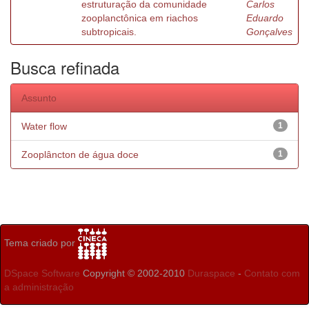
estruturação da comunidade
Carlos
zooplanctônica em riachos
Eduardo
subtropicais.
Gonçalves
Busca refinada
Assunto
Water flow
1
Zooplâncton de água doce
1
Tema criado por
DSpace Software
Copyright © 2002-2010
Duraspace
-
Contato com
a administração